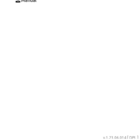
Manual
v.1.23.06.014 [ DPL ]